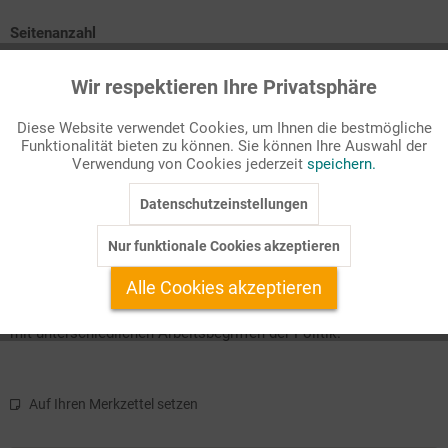
Seitenanzahl
28
Wir respektieren Ihre Privatsphäre
Aktiv
Funktionale
Passende Stichworte
Sachthemen
Diese Website verwendet Cookies, um Ihnen die bestmögliche
Funktionalität bieten zu können. Sie können Ihre Auswahl der
Inaktiv
Marketing
Verwendung von Cookies jederzeit
speichern.
1. Teil: Was ist Politik?
2. Teil: Arbeitsweisen und Methoden in der politischen
Datenschutzeinstellungen
Inaktiv
Tracking
Bildung
3. Teil: Politische Urteilsbildung
Nur funktionale Cookies akzeptieren
4. Teil: Klausurvorschlag + Erwartungshorizont
Inaktiv
Service
Alle Cookies akzeptieren
Die Online-Ausgabe "Politik als Unterrichtsfach" beschäftigt sich
mit unterschiedlichen Arbeitsbegriffen der Politik.
Auf Ihren Merkzettel setzen