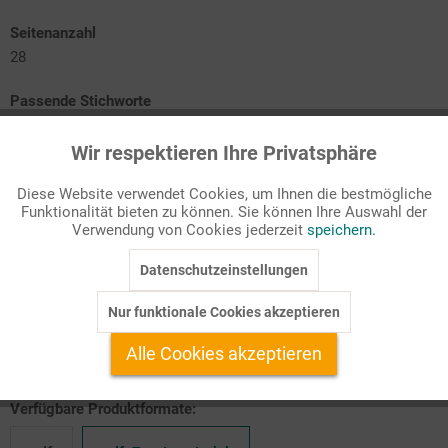
Seitenanzahl
28
Passende Stichworte
Lebensfragen/Weltreligionen
Wir respektieren Ihre Privatsphäre
Aktiv
Funktionale
Der Mensch im
Garten Eden
Diese Website verwendet Cookies, um Ihnen die bestmögliche
Gemeinschaft
leben
Funktionalität bieten zu können. Sie können Ihre Auswahl der
Inaktiv
Marketing
Der zwölfjährige Jesus im Tempel
Verwendung von Cookies jederzeit
speichern.
Pilgern
Fußball: meine Religion?
Taizè
-
ein Ort gelebten Glaubens
Datenschutzeinstellungen
Inaktiv
Tracking
Jerusalem:
Heilige Stätten im Heiligen Land
Nur funktionale Cookies akzeptieren
Inaktiv
Service
Mit Jugendlichen alternative Glaubensorte entdecken.
Alle Cookies akzeptieren
Verfügbare Produktformate: