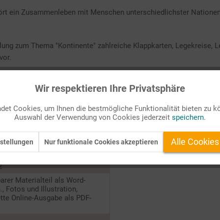
ehört ein Zusammenleben mit Menschen unterschiedlichster Nationen
lung zum Thema "Kontinente" zahlreiche Klappkarten, Legekreise, L
vor.
e Schülerinnen und Schüler hoch motiviert und vertiefen die im Unt
Wir respektieren Ihre Privatsphäre
t der Differenzierung.
et Cookies, um Ihnen die bestmögliche Funktionalität bieten zu k
und Gesellschaft, Natur und
Auswahl der Verwendung von Cookies jederzeit
speichern.
, Sachthemen
Alle Cookies
stellungen
Nur funktionale Cookies akzeptieren
re
2
barer Materialteil als Word-
., Fotos und Illustration,
tte Online-Ausgabe als PDF-