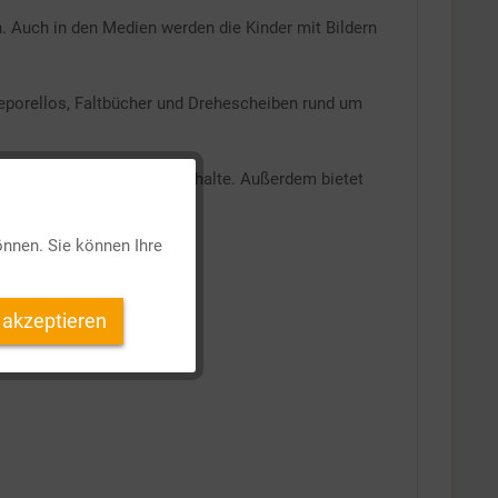
. Auch in den Medien werden die Kinder mit Bildern
eporellos, Faltbücher und Drehescheiben rund um
erricht erarbeiteten Lerninhalte. Außerdem bietet
Aktiv
önnen. Sie können Ihre
Inaktiv
 akzeptieren
Inaktiv
Inaktiv