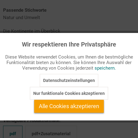
Passende Stichworte
Natur und Umwelt
Die Kontinente im Überblick
Wir respektieren Ihre Privatsphäre
Amerika<\li>
Aktiv
Funktionale
Europa und Asien<\li>
Aufrika<\li>
Diese Website verwendet Cookies, um Ihnen die bestmögliche
Australien<\li>
Funktionalität bieten zu können. Sie können Ihre Auswahl der
Inaktiv
Marketing
Antarktis<\li>
Verwendung von Cookies jederzeit
speichern.
Zur Schulkultur gehört, dass
Menschen unterschiedlichster
Datenschutzeinstellungen
Inaktiv
Tracking
Nationalitäten zusammen leben und lernen
. Auch in den Medien
werden die Kinder mit Nachrichten aus aller Welt konfrontiert.
Nur funktionale Cookies akzeptieren
Inaktiv
Um diese Ei ...
Service
Alle Cookies akzeptieren
Verfügbare Produktformate:
pdf
pdf+Zusatzmaterial