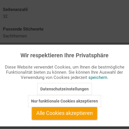
Seitenanzahl
32
Passende Stichworte
Sachthemen
Die 5-Schritt-Lesetechnik
Wir respektieren Ihre Privatsphäre
Aktiv
Funktionale
Meldung - Nachricht - Bericht
Die Reportage
Diese Website verwendet Cookies, um Ihnen die bestmögliche
Kompetenzen der Einheit
Funktionalität bieten zu können. Sie können Ihre Auswahl der
Wochenplan, Tafelbilder und Folien
Inaktiv
Marketing
Verwendung von Cookies jederzeit
speichern.
Unterrichtsverlauf
Datenschutzeinstellungen
Inaktiv
Tracking
Meldung - Nachricht - Bericht - Reportage
Nur funktionale Cookies akzeptieren
Inaktiv
Sach- und Gebrauchstexte begegnen uns im Alltag und in der
Service
Alle Cookies akzeptieren
Schule allenthalben und in sehr unterschiedlichen Formen. Für
den Deutschunterricht i ...