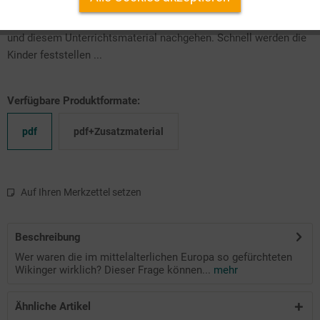
Wer waren die im mittelalterlichen Europa so gefürchteten
Wikinger wirklich? Dieser Frage können Sie mit Ihren Kindern
und diesem Unterrichtsmaterial nachgehen. Schnell werden die
Kinder feststellen ...
Verfügbare Produktformate:
pdf
pdf+Zusatzmaterial
Auf Ihren Merkzettel setzen
Beschreibung
Wer waren die im mittelalterlichen Europa so gefürchteten
Wikinger wirklich? Dieser Frage können...
mehr
Ähnliche Artikel