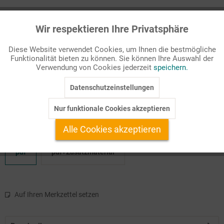
Passende Stichworte
Wir respektieren Ihre Privatsphäre
Nach 1945
Aktiv
Funktionale
Diese Website verwendet Cookies, um Ihnen die bestmögliche
Zeitgeist, Alltagsleben und Gesellschaft
Funktionalität bieten zu können. Sie können Ihre Auswahl der
Inaktiv
Marketing
Verwendung von Cookies jederzeit
speichern.
Wiederaufbau, "Wirtschaftswunder", "Wohlstand für alle" - den im
"wiedervereinigten" Deutschland geborenen Teenagern dürfte die
Datenschutzeinstellungen
Inaktiv
Tracking
Welt der 50er- ...
Nur funktionale Cookies akzeptieren
Inaktiv
Service
Alle Cookies akzeptieren
Verfügbare Produktformate:
pdf
pdf+Zusatzmaterial
Auf Ihren Merkzettel setzen