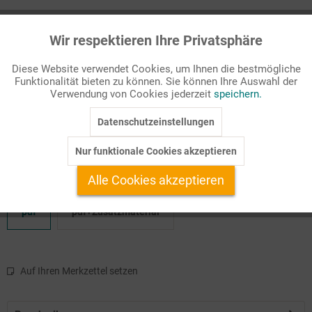
Passende Stichworte
Wir respektieren Ihre Privatsphäre
Landeskunde, Sachthemen
Aktiv
Funktionale
Diese Website verwendet Cookies, um Ihnen die bestmögliche
Haben die USA immer noch eine
Stellung als Weltmacht
inne?
Funktionalität bieten zu können. Sie können Ihre Auswahl der
Inaktiv
Marketing
Diese Frage nimmt die Ausgabe von "Englisch betrifft uns" in
Verwendung von Cookies jederzeit
speichern.
den Blickpunkt.
Datenschutzeinstellungen
Inaktiv
Tracking
In fünf Kapiteln werden verschiedene Zugänge zum ...
Nur funktionale Cookies akzeptieren
Inaktiv
Service
Alle Cookies akzeptieren
Verfügbare Produktformate:
pdf
pdf+Zusatzmaterial
Auf Ihren Merkzettel setzen