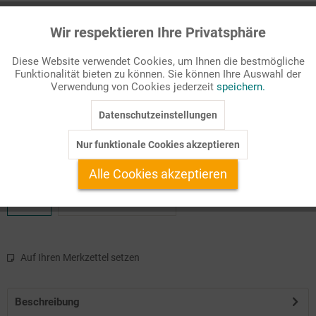
Passende Stichworte
Wir respektieren Ihre Privatsphäre
Aktiv
Funktionale
Landeskunde
Diese Website verwendet Cookies, um Ihnen die bestmögliche
California Dreaming - der Mythos der 60er-Jahre lebt auch heute
Funktionalität bieten zu können. Sie können Ihre Auswahl der
Inaktiv
Marketing
Verwendung von Cookies jederzeit
speichern.
noch fort in den Liedern und Ausdrucksformen der
unbeschwerten Lebenskultur Kaliforniens, auch wenn sie durch
Datenschutzeinstellungen
Inaktiv
Tracking
Überschuldung, Umweltkatas ...
Nur funktionale Cookies akzeptieren
Inaktiv
Service
Verfügbare Produktformate:
Alle Cookies akzeptieren
pdf
pdf+Zusatzmaterial
Auf Ihren Merkzettel setzen
Beschreibung