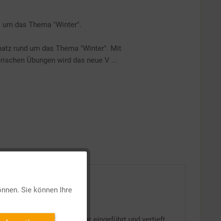
es um das Thema "Winter".
hatz rund um das Thema "Winter". Mit
erischen Übungen wird das neue V ...
Aktiv
önnen. Sie können Ihre
Inaktiv
n wird das neue Vokabular eingeführt und vertieft.