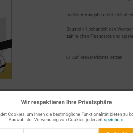
In dieser Ausgabe dreht sich all
Baustein 1 behandelt den Wortsc
zahlreichen Flashcards und spiel
Auf Ihren Merkzettel setzen
Wir respektieren Ihre Privatsphäre
et Cookies, um Ihnen die bestmögliche Funktionalität bieten zu k
Auswahl der Verwendung von Cookies jederzeit
speichern.
inter".
ema "Winter". Mit zahlreichen Flashcards und spielerischen Übunge