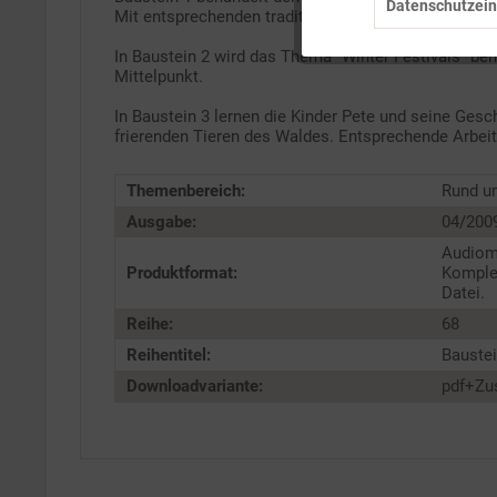
Datenschutzein
Mit entsprechenden traditionellen Liedern und Reim
Tracking
In Baustein 2 wird das Thema "Winter Festivals" be
Mittelpunkt.
Service
In Baustein 3 lernen die Kinder Pete und seine Ges
frierenden Tieren des Waldes. Entsprechende Arbei
Themenbereich:
Rund u
Ausgabe:
04/200
Audioma
Produktformat:
Komple
Datei.
Reihe:
68
Reihentitel:
Baustei
Downloadvariante:
pdf+Zu