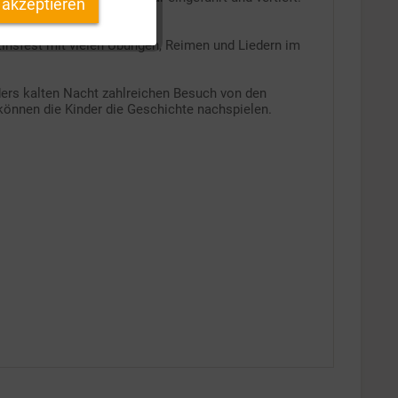
 akzeptieren
 gefördert.
Inaktiv
tinsfest mit vielen Übungen, Reimen und Liedern im
Inaktiv
nders kalten Nacht zahlreichen Besuch von den
können die Kinder die Geschichte nachspielen.