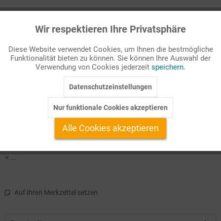
Passende Stichworte
Wir respektieren Ihre Privatsphäre
Sachthemen
Aktiv
Funktionale
Diese Website verwendet Cookies, um Ihnen die bestmögliche
Baustein 1: My weather
Funktionalität bieten zu können. Sie können Ihre Auswahl der
Inaktiv
Marketing
Baustein 2: About the weather
Verwendung von Cookies jederzeit
speichern.
Baustein 3: Weather fun
Baustein 4: A sunny day
Datenschutzeinstellungen
Inaktiv
Tracking
Nur funktionale Cookies akzeptieren
In dieser Ausgabe von "Bausteine Englisch" dreht sich alles um
Inaktiv
Service
die Frage "What's the weather like?".
Alle Cookies akzeptieren
Baustein 1
stellt das für Grundschüler relevante
wetterspezifische Vokabular vor.
< ...
Auf Ihren Merkzettel setzen