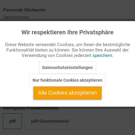
Passende Stichworte
Sachrechnen
Wir respektieren Ihre Privatsphäre
Aktiv
Funktionale
B1 Wahrnehmung
B2 Zahlenraum bis 10
Diese Website verwendet Cookies, um Ihnen die bestmögliche
B3 Ordnen, sortieren, vergleichen
Funktionalität bieten zu können. Sie können Ihre Auswahl der
B4 Rechenoperationen Plus und Minus
Inaktiv
Marketing
Verwendung von Cookies jederzeit
speichern.
Gerade der Anfangsunterricht stellt für uns alle immer eine
Datenschutzeinstellungen
Inaktiv
Tracking
große Herausforderung dar. Einige Kinder verfügen bereits über
Nur funktionale Cookies akzeptieren
Mengen- und Zahlenvorstellungen, andere können vielleicht
Inaktiv
Service
schon zählen und ma ...
Alle Cookies akzeptieren
Verfügbare Produktformate:
pdf
pdf+Zusatzmaterial