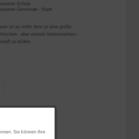
unserer Schule
unserer Gemeinde - Stadt
asse ist es mehr denn je eine große
rischen - aber einzeln liebenswerten -
haft zu bilden.
Aktiv
önnen. Sie können Ihre
Inaktiv