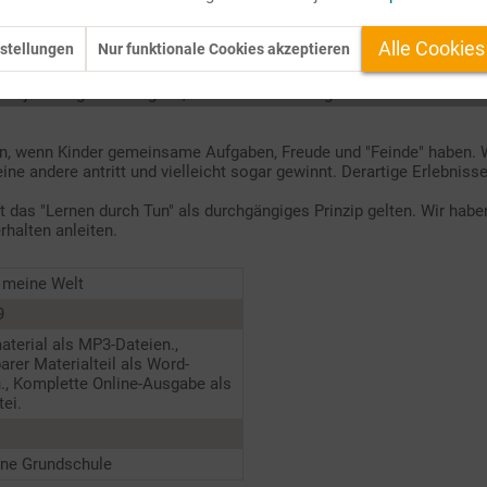
Alle Cookies
stellungen
Nur funktionale Cookies akzeptieren
denn je eine große Aufgabe, aus vielen etwas egozentrischen - aber 
, wenn Kinder gemeinsame Aufgaben, Freude und "Feinde" haben. Wo
eine andere antritt und vielleicht sogar gewinnt. Derartige Erlebni
ft das "Lernen durch Tun" als durchgängiges Prinzip gelten. Wir hab
rhalten anleiten.
 meine Welt
9
terial als MP3-Dateien.,
barer Materialteil als Word-
., Komplette Online-Ausgabe als
ei.
ine Grundschule