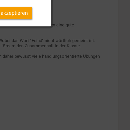
 akzeptieren
Inaktiv
einzeln liebenswerten - Wesen eine gute
Inaktiv
bei das Wort "Feind" nicht wörtlich gemeint ist.
sse fördern den Zusammenhalt in der Klasse.
en daher bewusst viele handlungsorientierte Übungen