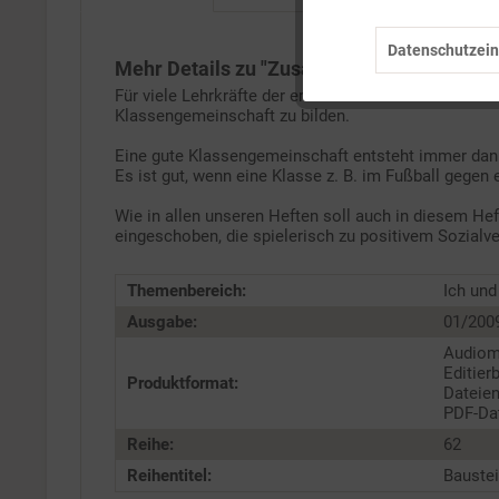
Datenschutzein
Tracking
Mehr Details zu "Zusammenleben"
Für viele Lehrkräfte der ersten Klasse ist es mehr 
Klassengemeinschaft zu bilden.
Service
Eine gute Klassengemeinschaft entsteht immer dann
Es ist gut, wenn eine Klasse z. B. im Fußball gegen 
Wie in allen unseren Heften soll auch in diesem He
eingeschoben, die spielerisch zu positivem Sozialve
Themenbereich:
Ich und
Ausgabe:
01/200
Audioma
Editier
Produktformat:
Dateien
PDF-Dat
Reihe:
62
Reihentitel:
Bauste