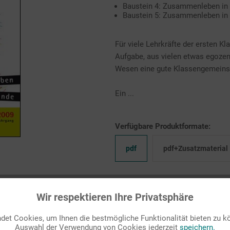
Baustein 4: Zusammenleben in 
Baustein 5: Zusammenleben in 
Für viele Lehrkräfte der ersten Kl
Aufgabe, aus vielen etwas egozent
Wesen eine gute Klassengemeinsc
Ein ...
Verfügbare Produktformate:
pdf
pdf+Zusatzmaterial
Auf Ihren Merkzettel setzen
Wir respektieren Ihre Privatsphäre
et Cookies, um Ihnen die bestmögliche Funktionalität bieten zu k
Auswahl der Verwendung von Cookies jederzeit
speichern.