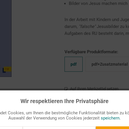
Bilder von Jesus machen mic
In der Arbeit mit Kindern und Jug
darum,
"falsche"
Jesusbilder zu ko
Aufgaben des RU besteht darin, m
Verfügbare Produktformate:
pdf
pdf+Zusatzmaterial
Auf Ihren Merkzettel setzen
Wir respektieren Ihre Privatsphäre
et Cookies, um Ihnen die bestmögliche Funktionalität bieten zu k
Auswahl der Verwendung von Cookies jederzeit
speichern.
7/8)"