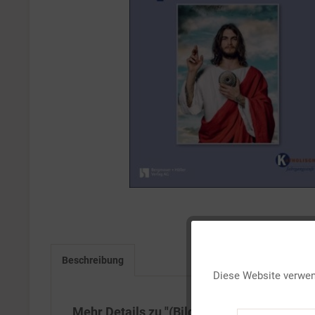
Funktionale
Beschreibung
Diese Website verwend
Marketing
Mehr Details zu "(Bilder über) Jesus (kath 