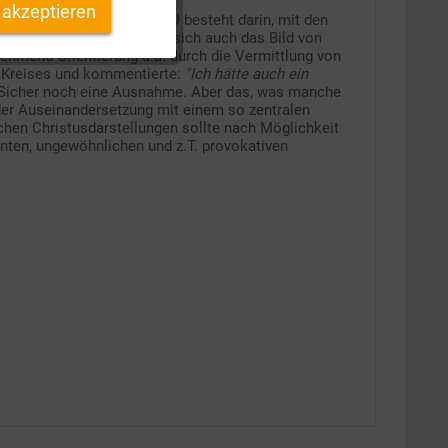
 akzeptieren
 wichtigen Aufgaben des RU besteht darin, mit den
Inaktiv
 zu machen. Nur so kann sich auch das Bild von
ehmend Orientierung u.a. durch die Vermittlung von
n Kreises und kommentierte:
"Ich hätte auch ein
Inaktiv
Sicher noch eine Ausnahme. Aber das, was manche
der Auseinandersetzung mit einem so zentralen
chen Christusdarstellungen sollte nach Möglichkeit
nten, ungewöhnlichen und z.T. provokativen