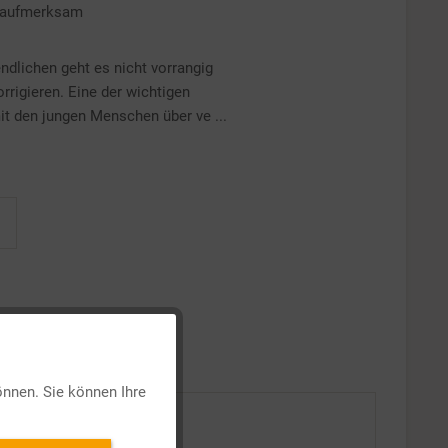
h aufmerksam
endlichen geht es nicht vorrangig
rrigieren. Eine der wichtigen
it den jungen Menschen über ve ...
Aktiv
önnen. Sie können Ihre
Inaktiv