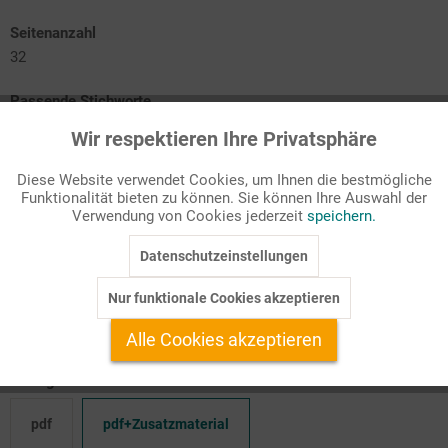
Seitenanzahl
32
Passende Stichworte
Lebensfragen/Weltreligionen
Wir respektieren Ihre Privatsphäre
Aktiv
Funktionale
Diese Website verwendet Cookies, um Ihnen die bestmögliche
Funktionalität bieten zu können. Sie können Ihre Auswahl der
Inaktiv
Marketing
Verwendung von Cookies jederzeit
speichern.
Religionspädagogische Impulse
Arbeitsblätter zum Thema "Helfen"
Datenschutzeinstellungen
mit digitalem Lernmodul inklusive Selbstkontrolle
Inaktiv
Tracking
Nur funktionale Cookies akzeptieren
Alltagsnahe Unterrichtsmaterialien für Ihren Religionsunterricht
Inaktiv
Service
Alle Cookies akzeptieren
Verfügbare Produktformate:
pdf
pdf+Zusatzmaterial