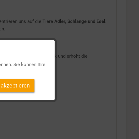
ntrieren uns auf die Tiere
Adler, Schlange und Esel
.
en.
Aktiv
tiven Zugang zu der Thematik und erhöht die
önnen. Sie können Ihre
Inaktiv
 akzeptieren
Inaktiv
Inaktiv