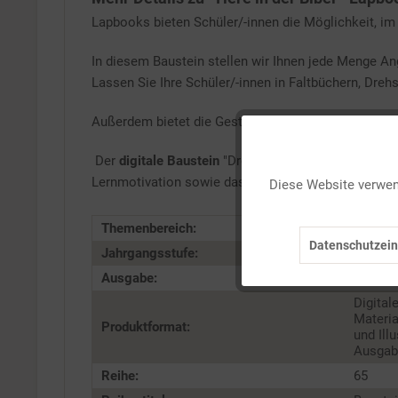
Lapbooks bieten Schüler/-innen die Möglichkeit, im U
In diesem Baustein stellen wir Ihnen jede Menge An
Lassen Sie Ihre Schüler/-innen in Faltbüchern, Dreh
Außerdem bietet die Gestaltung eine Lapbooks eine 
Funktionale
Der
digitale Baustein
"Drei symbolkräftige Tiere in 
Lernmotivation sowie das selbstständige Arbeiten.
Diese Website verwend
Marketing
Themenbereich:
Bibel
Datenschutzein
Jahrgangsstufe:
1-6
Tracking
Ausgabe:
01/202
Digital
Service
Materia
Produktformat:
und Ill
Ausgabe
Reihe:
65