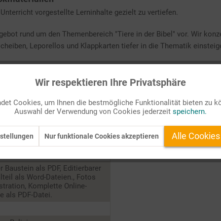
nterricht vorgestellte Lerninhalte gezielt zu vertiefen.
gebot rund um den Themenbereich "Tiere in der Bibel" vor. Wir konze
scheiben, Leporellos und Klappkarten tiefer in die Thematik einsteig
gute Möglichkeit der Differenzierung.
Wir respektieren Ihre Privatsphäre
der Bibel" ermöglicht Ihren Schülerinnen und Schüler einen interak
et Cookies, um Ihnen die bestmögliche Funktionalität bieten zu k
Auswahl der Verwendung von Cookies jederzeit
speichern.
Alle Cookies
stellungen
Nur funktionale Cookies akzeptieren
2
er Baustein als PDF, Editierbarer
lteil als Word-Dateien., Fotos
ustration, Komplette Online-
 als PDF-Datei.