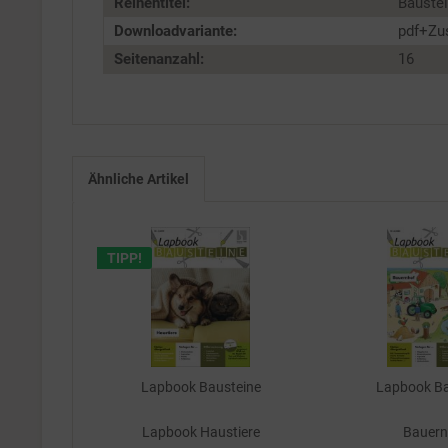
Reihentitel:
Baustei
Downloadvariante:
pdf+Zu
Seitenanzahl:
16
Ähnliche Artikel
TIPP!
Lapbook Bausteine
Lapbook Ba
Lapbook Haustiere
Bauern