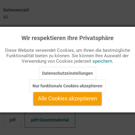
Seitenanzahl
40
Passende Stichworte
Wir respektieren Ihre Privatsphäre
Rund ums Jahr, Sachthemen
Aktiv
Funktionale
Diese Website verwendet Cookies, um Ihnen die bestmögliche
Beachtime
Funktionalität bieten zu können. Sie können Ihre Auswahl der
Inaktiv
Marketing
Sea Life
Verwendung von Cookies jederzeit
speichern.
A Beach Story
Ships & Harbours
Datenschutzeinstellungen
Inaktiv
Tracking
Nur funktionale Cookies akzeptieren
Maritime Anregungen für Ihren Englischunterricht.
Inaktiv
Service
Alle Cookies akzeptieren
Verfügbare Produktformate:
pdf
pdf+Zusatzmaterial