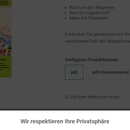
Rund um den Magneten
Was ist magnetisch?
Ideen mit Magneten
Entdecken Sie gemeinsam mit Ihr
unsichtbare Kraft des Magnetism
Verfügbare Produktformate:
pdf
pdf+Zusatzmaterial
Auf Ihren Merkzettel setzen
Wir respektieren Ihre Privatsphäre