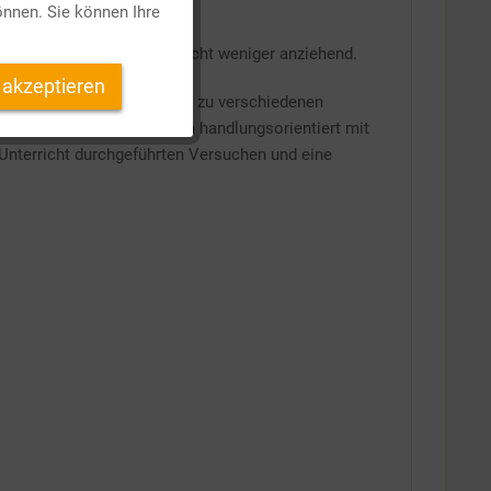
önnen. Sie können Ihre
Inaktiv
er/-innen heute wirkt er nicht weniger anziehend.
 akzeptieren
Inaktiv
z von Magneten im Alltag, zu verschiedenen
öglichkeiten bietet, sich handlungsorientiert mit
Unterricht durchgeführten Versuchen und eine
Inaktiv