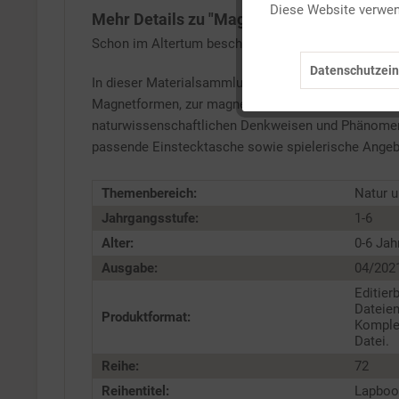
Diese Website verwend
Mehr Details zu "Magnetismus"
Marketing
Schon im Altertum beschäftigte der Magnet mit sein
Datenschutzein
Tracking
In dieser Materialsammlung zum Thema "Magnetismu
Magnetformen, zur magnetischen Kraft und zum Komp
naturwissenschaftlichen Denkweisen und Phänomenen
Service
passende Einstecktasche sowie spielerische Angebo
Themenbereich:
Natur 
Jahrgangsstufe:
1-6
Alter:
0-6 Jah
Ausgabe:
04/202
Editier
Dateien
Produktformat:
Komple
Datei.
Reihe:
72
Reihentitel:
Lapboo