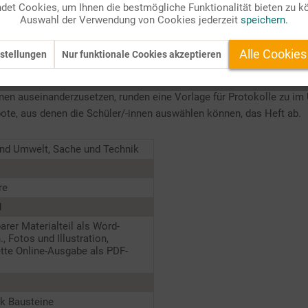
et Cookies, um Ihnen die bestmögliche Funktionalität bieten zu k
Auswahl der Verwendung von Cookies jederzeit
speichern.
er geheimnisvollen, unsichtbaren Kraft die Menschen. Auf die Schül
Alle Cookies
stellungen
Nur funktionale Cookies akzeptieren
s" gibt es Angebote zur Geschichte des Magnetismus, zum Einsat
ass. Da das Thema "Magnetismus" den Schüler/-innen zahlreiche M
 auseinanderzusetzen, runden eine Vorlage für Protokolle zu im 
te, aus denen die Schüler/-innen auswählen können, das Heft ab.
und Umwelt, Sache und Technik
re
1
barer Materialteil als Word-
., Fotos und Illustration,
tte Online-Ausgabe als PDF-
k Bausteine