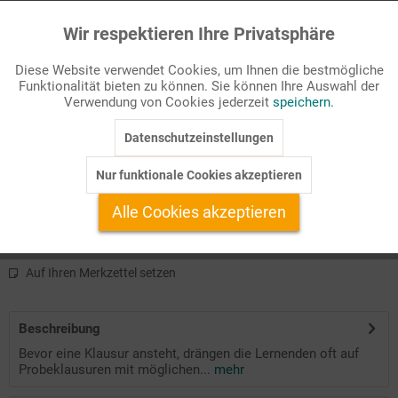
Seitenanzahl
Wir respektieren Ihre Privatsphäre
Aktiv
Funktionale
28
Diese Website verwendet Cookies, um Ihnen die bestmögliche
Funktionalität bieten zu können. Sie können Ihre Auswahl der
Inaktiv
Passende Stichworte
Marketing
Verwendung von Cookies jederzeit
speichern.
Allgemeine Literaturthemen
Datenschutzeinstellungen
Inaktiv
Tracking
Verfügbare Produktformate:
Nur funktionale Cookies akzeptieren
Inaktiv
Service
pdf
pdf+Zusatzmaterial
Alle Cookies akzeptieren
Auf Ihren Merkzettel setzen
Beschreibung
Bevor eine Klausur ansteht, drängen die Lernenden oft auf
Probeklausuren mit möglichen...
mehr