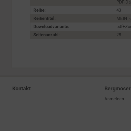
PDF-Dat
Reihe:
43
Reihentitel:
MEIN F
Downloadvariante:
pdf+Zu
Seitenanzahl:
28
Kontakt
Bergmoser 
Anmelden