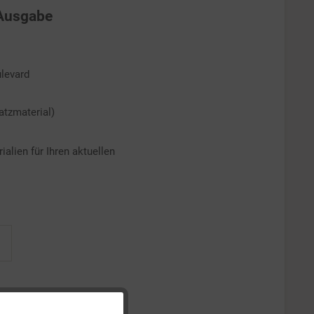
-Ausgabe
levard
atzmaterial)
alien für Ihren aktuellen