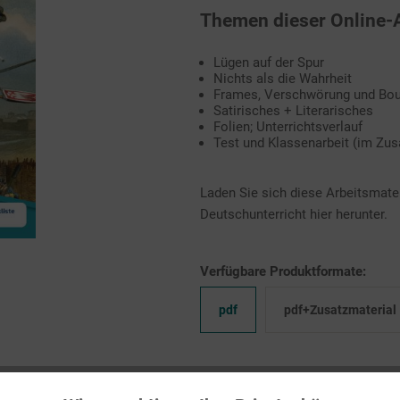
Themen dieser Online
Lügen auf der Spur
Nichts als die Wahrheit
Frames, Verschwörung und Bou
Satirisches + Literarisches
Folien; Unterrichtsverlauf
Test und Klassenarbeit (im Zus
Laden Sie sich diese Arbeitsmateri
Deutschunterricht hier herunter.
Verfügbare Produktformate:
pdf
pdf+Zusatzmaterial
Auf Ihren Merkzettel setzen