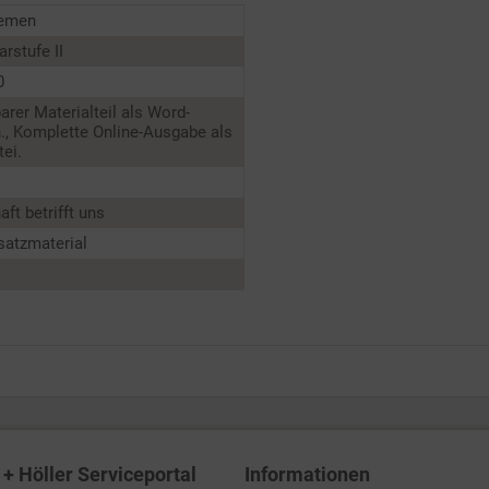
emen
rstufe II
0
barer Materialteil als Word-
., Komplette Online-Ausgabe als
ei.
aft betrifft uns
satzmaterial
+ Höller Serviceportal
Informationen