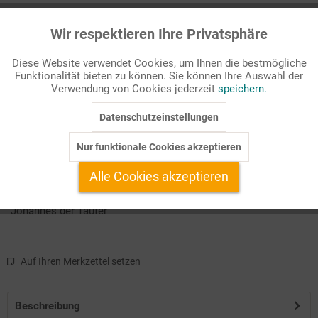
Seitenanzahl
Wir respektieren Ihre Privatsphäre
Aktiv
Funktionale
16
Diese Website verwendet Cookies, um Ihnen die bestmögliche
Passende Stichworte
Funktionalität bieten zu können. Sie können Ihre Auswahl der
Inaktiv
Marketing
Verwendung von Cookies jederzeit
speichern.
Bibel
Datenschutzeinstellungen
Inaktiv
Tracking
Religionspädagogische Impulse
Arbeitsblätter zum Thema
Nur funktionale Cookies akzeptieren
Folienbild
Inaktiv
Service
Alle Cookies akzeptieren
Religionspädagogische Praxismaterialien zum Thema
"Johannes der Täufer"
Auf Ihren Merkzettel setzen
Beschreibung