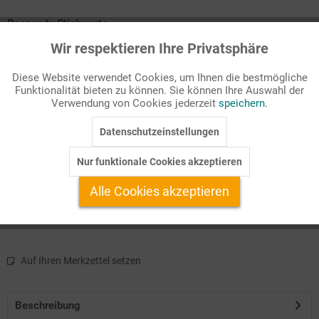
Passende Stichworte
Bibel
Wir respektieren Ihre Privatsphäre
Aktiv
Funktionale
Diese Website verwendet Cookies, um Ihnen die bestmögliche
Religionspädagogische Impulse
Funktionalität bieten zu können. Sie können Ihre Auswahl der
Inaktiv
Marketing
Arbeitsblätter zum ersten König Israels
Verwendung von Cookies jederzeit
speichern.
Verantwortung übernehmen
Folienbild
Datenschutzeinstellungen
Inaktiv
Tracking
König Saul ist keine sehr verbreitete Thematik im
Nur funktionale Cookies akzeptieren
Religionsunterricht der Grundschule. Saul wird oft nur im
Inaktiv
Service
Alle Cookies akzeptieren
Zusammenhang mit dem Hirtenjungen David erwähnt, seine
Geschichte bietet ebenfalls einige se ...
Auf Ihren Merkzettel setzen
Beschreibung