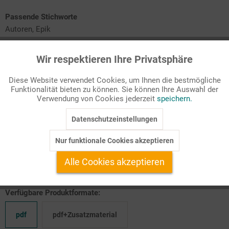
Passende Stichworte
Autoren, Epik
Heranführung an Kafkas "Die Verwandlung"
Wir respektieren Ihre Privatsphäre
Aktiv
Funktionale
Einblick in literarisches Handwerk
Erzählanfänge und -perspektiven, Figurengestaltung und
Diese Website verwendet Cookies, um Ihnen die bestmögliche
Handlung
Funktionalität bieten zu können. Sie können Ihre Auswahl der
Inaktiv
Marketing
analysierendes und produktorientiertes Schreiben
Verwendung von Cookies jederzeit
speichern.
Datenschutzeinstellungen
Inaktiv
Tracking
Franz Kafkas Werke gehören unbestritten zum
Komplexesten,
das die deutschsprachige Literatur "zu bieten" hat.
Bei seinen
Nur funktionale Cookies akzeptieren
Texten ist das Spektrum möglicher Deutungen sicher noch weit
Inaktiv
Service
größer a ...
Alle Cookies akzeptieren
Verfügbare Produktformate:
pdf
pdf+Zusatzmaterial