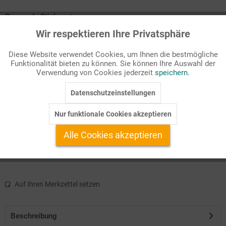
Passende Stichworte
Kriege, Konflikte
Wir respektieren Ihre Privatsphäre
Aktiv
Funktionale
Mit dem Ende des Kalten Krieges schien ein Menschheitstraum
Diese Website verwendet Cookies, um Ihnen die bestmögliche
in greifbare Nähe zu rücken: eine Welt ohne Krieg. Dies hat sich
Funktionalität bieten zu können. Sie können Ihre Auswahl der
Inaktiv
Marketing
Verwendung von Cookies jederzeit
speichern.
leider als Irrtum erwiesen, denn der Krieg ist nicht als solcher
verschwund ...
Datenschutzeinstellungen
Inaktiv
Tracking
Nur funktionale Cookies akzeptieren
Verfügbare Produktformate:
Inaktiv
Service
Alle Cookies akzeptieren
pdf
pdf+Zusatzmaterial
Auf Ihren Merkzettel setzen
Beschreibung