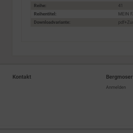
Reihe:
41
Reihentitel:
MEIN FA
Downloadvariante:
pdf+Zu
Kontakt
Bergmoser 
Anmelden