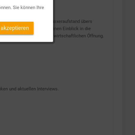
önnen. Sie können Ihre
Inaktiv
ensätzlichkeit
diekt. Vom Boxeraufstand übers
 akzeptieren
 Unterrichtsreihe beitet einen Einblick in die
Inaktiv
andels Chinas im Zuge der wirtschaftlichen Öffnung.
Inaktiv
iken und aktuellen Interviews.