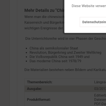
Diese Website verwend
Mehr Details zu "China seit dem 19. Jahrh
Marketing
Wenn man die chinesische Geschichte des 19. und 2
Datenschutzein
Kaiserreich und Bürgerkriege zum "Langen Marsch", "G
Tracking
wichtigen Ereignisse der Zeit, einschließlich der 
Die Unterrichtsreihe wird in vier Phasen der Geschi
Service
China als semikolonialer Staat
Revolution, Bürgerkrieg und Zweiter Weltkrieg
Die Volksrepublik China seit 1949 und
Das moderne China seit 1978/79
Die Materialien bestehen neben Bildern und Karikatu
Themenbereich:
Längssc
Ausgabe:
03/201
Editier
Produktformat:
Dateien
PDF-Dat