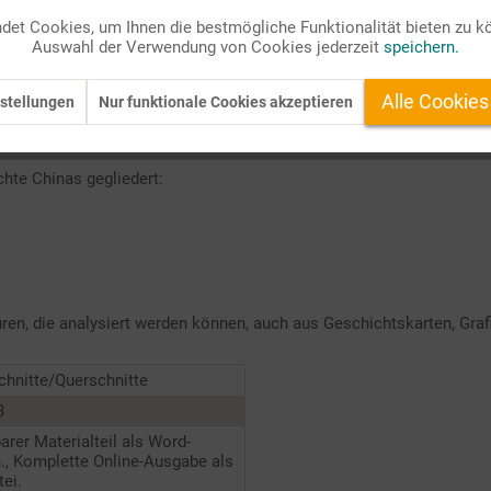
et Cookies, um Ihnen die bestmögliche Funktionalität bieten zu k
undert"
Auswahl der Verwendung von Cookies jederzeit
speichern.
0. Jahrhunderts betrachtet, erkennt man die
Vielfältigkeit und Geg
Alle Cookies
stellungen
Nur funktionale Cookies akzeptieren
roßen Sprung nach vorn" und zur "Kulturrevolution". Die vorliegende
Periode der Abkehr von Mao unter Deng Xiaoping und des schnellen W
chte Chinas gegliedert:
ren, die analysiert werden können, auch aus Geschichtskarten, Graf
hnitte/Querschnitte
3
barer Materialteil als Word-
., Komplette Online-Ausgabe als
ei.