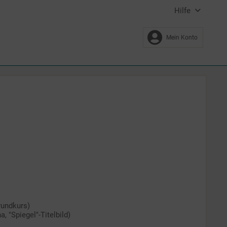
Hilfe
Mein Konto
rundkurs)
, "Spiegel"-Titelbild)