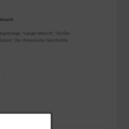
ltmacht
rgerkriege, "Langer Marsch", "Großer
lution": Die chinesische Geschichte
Aktiv