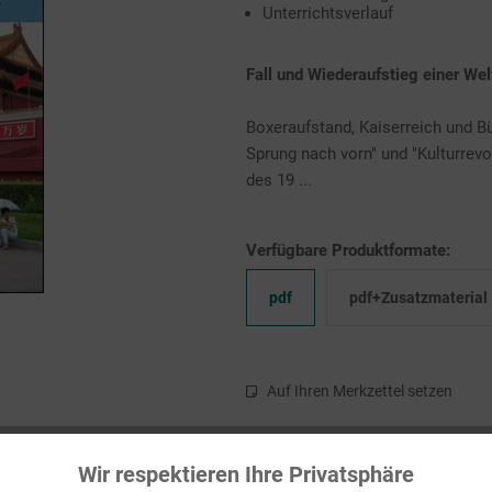
Unterrichtsverlauf
Fall und Wiederaufstieg einer We
Boxeraufstand, Kaiserreich und Bü
Sprung nach vorn" und "Kulturrevo
des 19 ...
Verfügbare Produktformate:
pdf
pdf+Zusatzmaterial
Auf Ihren Merkzettel setzen
Wir respektieren Ihre Privatsphäre