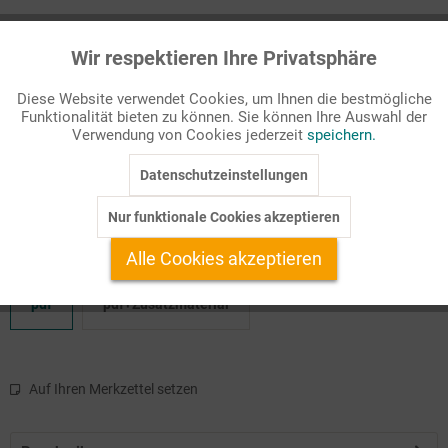
Passende Stichworte
Wir respektieren Ihre Privatsphäre
1900-1945
Aktiv
Funktionale
Diese Website verwendet Cookies, um Ihnen die bestmögliche
Stützen oder Totengräber der Demokratie?
Funktionalität bieten zu können. Sie können Ihre Auswahl der
Inaktiv
Marketing
Verwendung von Cookies jederzeit
speichern.
Welchen Anteil hatten die politischen Parteien am Scheitern der
Weimarer Republik? Welche verfassungsrechtlichen
Datenschutzeinstellungen
Inaktiv
Tracking
Rahmenbedingungen begünstigten ...
Nur funktionale Cookies akzeptieren
Inaktiv
Service
Alle Cookies akzeptieren
Verfügbare Produktformate:
pdf
pdf+Zusatzmaterial
Auf Ihren Merkzettel setzen