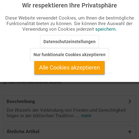
Wir respektieren Ihre Privatsphäre
Aktiv
Funktionale
Seitenanzahl
28
Diese Website verwendet Cookies, um Ihnen die bestmögliche
Funktionalität bieten zu können. Sie können Ihre Auswahl der
Inaktiv
Marketing
Verwendung von Cookies jederzeit
speichern.
Passende Stichworte
Ethik
Datenschutzeinstellungen
Inaktiv
Tracking
Christliche Friedensethik ist stark vom Leitbild des gerechten
Nur funktionale Cookies akzeptieren
Friedens geprägt.
Inaktiv
Service
Alle Cookies akzeptieren
Auf Ihren Merkzettel setzen
Beschreibung
Die Wurzeln der Verbindung von Frieden und Gerechtigkeit
liegen in der biblischen Tradition ....
mehr
Ähnliche Artikel