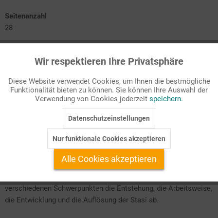
Seitenanzahl
28
Passende Stichworte
Wir respektieren Ihre Privatsphäre
Nach 1945
Aktiv
Funktionale
Diese Website verwendet Cookies, um Ihnen die bestmögliche
Die Anfänge des MfS
Funktionalität bieten zu können. Sie können Ihre Auswahl der
Inaktiv
Marketing
Die Überwachung durch das MfS
Verwendung von Cookies jederzeit
speichern.
Die Öffentlichkeitsarbeit des MfS
Das MfS im Jahr 1989
Datenschutzeinstellungen
Inaktiv
Tracking
Die Auflösung des Mfs
Das MfS in der Erinnerungskultur des vereinten
Nur funktionale Cookies akzeptieren
Deutschlands
Klausur und Unterrichtsverlauf
Inaktiv
Service
Alle Cookies akzeptieren
Die Arbeitsblätter dieser Ausgabe decken anhand von
verschiedenen Schwerpunkten die Entstehung, die Arbeitsweise,
die Entwicklung und die Auflösung der Stasi ab.