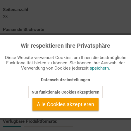
Seitenanzahl
28
Passende Stichworte
Sachthemen
Wir respektieren Ihre Privatsphäre
Aktiv
Funktionale
Einstieg: Auf den Spuren von Seuchen
Diese Website verwendet Cookies, um Ihnen die bestmögliche
Ignoranz, Panik und Fake News
Funktionalität bieten zu können. Sie können Ihre Auswahl der
Schrecken und Elend
Inaktiv
Marketing
Verwendung von Cookies jederzeit
speichern.
Kampf und Zusammenhalt
Trauer und Bewältigung
Unterrichtsverlauf; Wochenplan; Klassenarbeiten
Datenschutzeinstellungen
Inaktiv
Tracking
Nur funktionale Cookies akzeptieren
Seuchen im Spiegel der Literatur mit Lyrik und Prosa aus
Inaktiv
Service
unterschiedlichen Jahrhunderten
Alle Cookies akzeptieren
Verfügbare Produktformate: