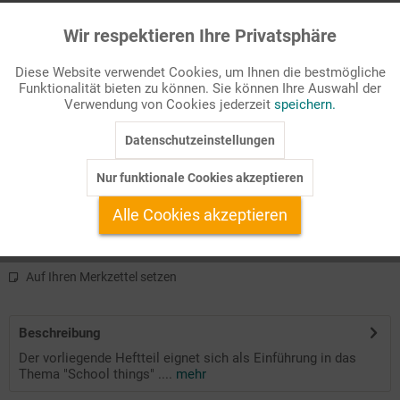
Wir respektieren Ihre Privatsphäre
Aktiv
Funktionale
Seitenanzahl
7
Diese Website verwendet Cookies, um Ihnen die bestmögliche
Funktionalität bieten zu können. Sie können Ihre Auswahl der
Inaktiv
Marketing
Verwendung von Cookies jederzeit
speichern.
Passende Stichworte
Sachthemen, Storytelling
Datenschutzeinstellungen
Inaktiv
Tracking
Nur funktionale Cookies akzeptieren
In the classroom
(mit Audiodatei)
What is it?
Inaktiv
Service
It gets stuck 1/2
Alle Cookies akzeptieren
Auf Ihren Merkzettel setzen
Beschreibung
Der vorliegende Heftteil eignet sich als Einführung in das
Thema "School things" ....
mehr