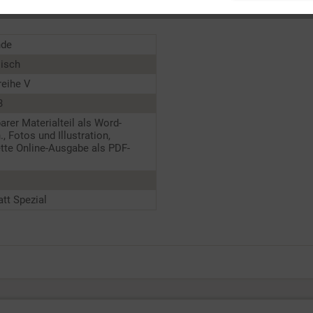
ten.
nde
lisch
reihe V
3
barer Materialteil als Word-
., Fotos und Illustration,
tte Online-Ausgabe als PDF-
tt Spezial