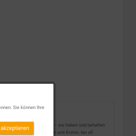
Aktiv
önnen. Sie können Ihre
Inaktiv
ehen werden. Sternenkinder – sie haben und behalten
 akzeptieren
Inaktiv
rn und Pflegern, Ärztinnen und Ärzten, bei all