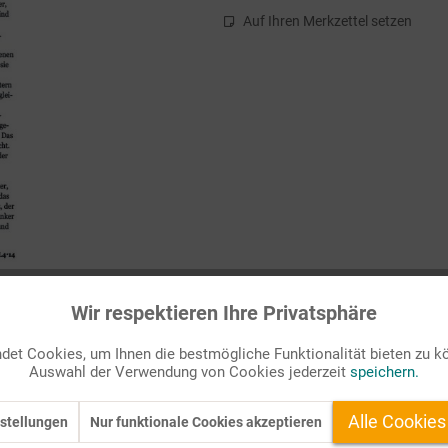
Auf Ihren Merkzettel setzen
Wir respektieren Ihre Privatsphäre
et Cookies, um Ihnen die bestmögliche Funktionalität bieten zu k
Auswahl der Verwendung von Cookies jederzeit
speichern.
abfeld der still geborenen Kinder, zu dem wir nachher gemeinsam g
Alle Cookies
stellungen
Nur funktionale Cookies akzeptieren
Geschwisterkindern, Mittrauernden – auch bei den Hebammen, Schweste