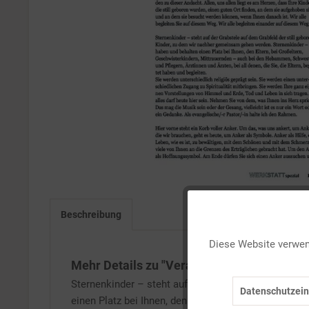
Beschreibung
Funktionale
Diese Website verwend
Marketing
Mehr Details zu "Verankern"
Sternenkinder – steht auf der Grabstele auf dem Gr
Datenschutzein
einen Platz bei Ihnen, den Eltern, bei Großeltern, 
Tracking