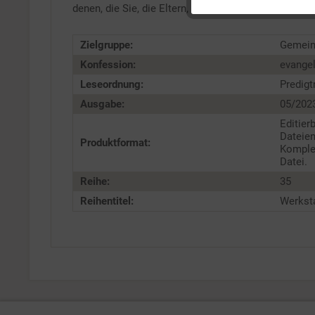
denen, die Sie, die Eltern, begleitet haben und beglei
Service
Zielgruppe:
Gemei
Konfession:
evange
Leseordnung:
Predigt
Ausgabe:
05/202
Editier
Dateien
Produktformat:
Komple
Datei.
Reihe:
35
Reihentitel:
Werksta