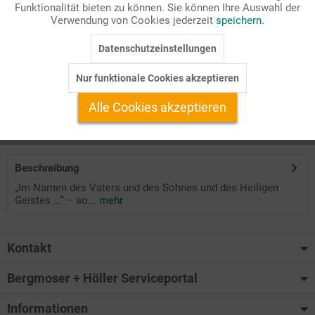
Funktionalität bieten zu können. Sie können Ihre Auswahl der
Inaktiv
Marketing
Verwendung von Cookies jederzeit
speichern.
Andacht zum Kreuzzeichen
Zielgruppe: Gemeinde
Datenschutzeinstellungen
Inaktiv
Tracking
Reihentitel: Werkstatt Spezial
Ausgabe: 02/2023
Nur funktionale Cookies akzeptieren
Inaktiv
Service
Alle Cookies akzeptieren
Auf Ihren Merkzettel setzen
Beschreibung
„Im Namen des Vaters und des Sohnes und des Heiligen
Geistes …“ – so...
mehr
Kontakt
Bergmoser + Höller Serviceportal
Informationen