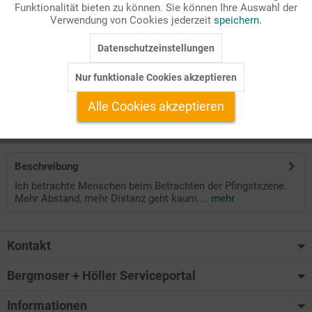
Funktionalität bieten zu können. Sie können Ihre Auswahl der
Inaktiv
Marketing
Verwendung von Cookies jederzeit
speichern.
Pfingstliche Bildbetrachtung
Zielgruppe: Gemeinde
Datenschutzeinstellungen
Inaktiv
Tracking
Reihentitel: Werkstatt Spezial
Ausgabe: 02/2023
Nur funktionale Cookies akzeptieren
Inaktiv
Service
Alle Cookies akzeptieren
Auf Ihren Merkzettel setzen
Beschreibung
Ich betrachte Menschen beim Betrachten der Pfingstszene.
Mehr Abstand, mehr Distanz geht kaum....
mehr
Kontakt
Bergmoser + Höller Serviceportal
Informationen