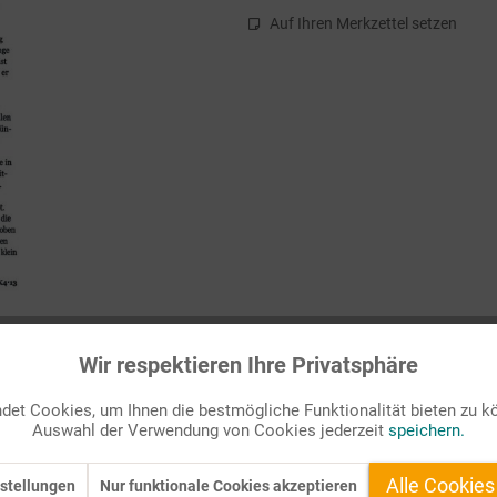
Auf Ihren Merkzettel setzen
Wir respektieren Ihre Privatsphäre
et Cookies, um Ihnen die bestmögliche Funktionalität bieten zu k
Auswahl der Verwendung von Cookies jederzeit
speichern.
den wir an Karfreitag immer miteinander beten. Und niemand Geringe
t ist nahe“, war einer der Sätze, den er seinem Gott damals zugeruf
Alle Cookies
stellungen
Nur funktionale Cookies akzeptieren