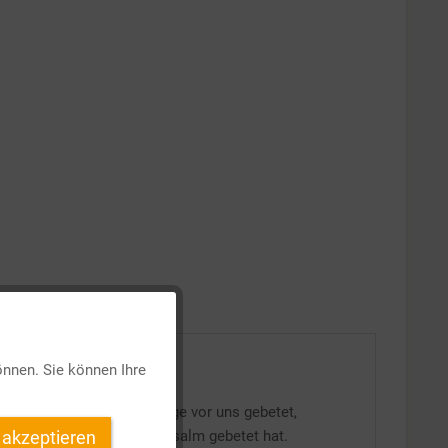
Aktiv
önnen. Sie können Ihre
Inaktiv
res als Jesus hat ihn lange vor uns gebetet,
en hat, als er diesen 22. Psalm gebetet hat.
 akzeptieren