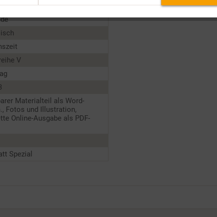
nde
lisch
nszeit
reihe V
tag
3
barer Materialteil als Word-
., Fotos und Illustration,
tte Online-Ausgabe als PDF-
tt Spezial