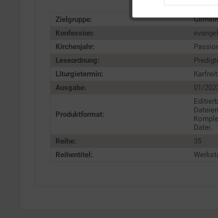
Tracking
Zielgruppe:
Gemei
Service
Konfession:
evange
Kirchenjahr:
Passio
Leseordnung:
Predigt
Liturgietermin:
Karfrei
Ausgabe:
01/202
Editier
Dateien
Produktformat:
Komple
Datei.
Reihe:
35
Reihentitel:
Werksta