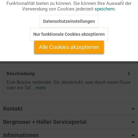
Funktionalität bieten zu können. Sie können Ihre Auswahl der
Inaktiv
Marketing
Verwendung von Cookies jederzeit
speichern.
Leitartikel für den Gemeindebrief
Zielgruppe: Gemeinde
Datenschutzeinstellungen
Inaktiv
Tracking
Reihentitel: Werkstatt Spezial
Ausgabe: 06/2022
Nur funktionale Cookies akzeptieren
Inaktiv
Service
Alle Cookies akzeptieren
Auf Ihren Merkzettel setzen
Beschreibung
Eine Brücke verbindet. Sie überbrückt, was durch einen Fluss
oder ein Tal...
mehr
Kontakt
Bergmoser + Höller Serviceportal
Informationen