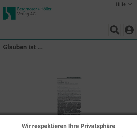
Hilfe
Glauben ist ...
Wir respektieren Ihre Privatsphäre
Aktiv
Funktionale