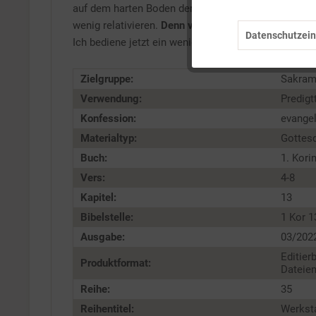
Marketing
auf dem harten Boden der nicht immer so angenehme
wenig relativieren.
Denn vom Himmel geträumt haben
Datenschutzein
Ich bediene jetzt ein wenig
Klischees
oder besser g
Tracking
Zielgruppe:
Sakram
Service
Verwendung:
Predigt
Konfession:
evange
Materialtyp:
Gottes
Buch:
1. Kori
Vers:
4-8
Kapitel:
13
Bibelstelle:
1 Kor 1
Ausgabe:
03/202
Editier
Produktformat:
Dateien
Reihe:
35
Reihentitel:
Werksta