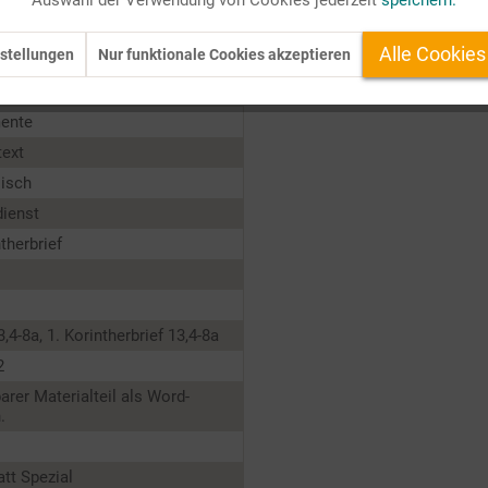
Auswahl der Verwendung von Cookies jederzeit
speichern.
n Realität. Wobei: Wenn ich mir das vergegenwärtige, was Sie erzä
 Sie allemal.
Alle Cookies
stellungen
Nur funktionale Cookies akzeptieren
esagt:
Archetypen.
ente
text
lisch
dienst
ntherbrief
3,4-8a, 1. Korintherbrief 13,4-8a
2
barer Materialteil als Word-
.
tt Spezial