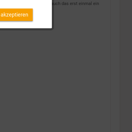
Inaktiv
hlt haben, dann muss ich auch das erst einmal ein
 akzeptieren
Inaktiv
Inaktiv