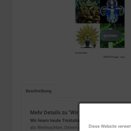
Beschreibung
Mehr Details zu "Wir sind immer auf dem 
Funktionale
Wir feiern heute Trinitatis
oder auf Deutsch:
Dreifalt
Diese Website verwend
als Weihnachten, Ostern und Pfingsten geht Trinitat