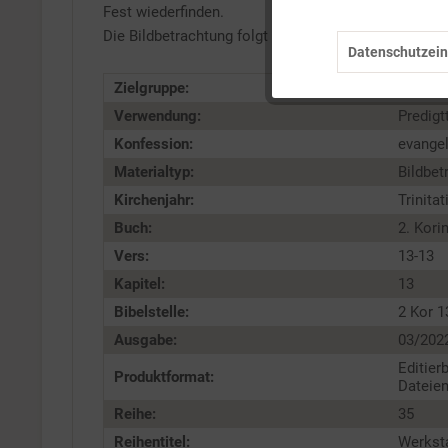
Marketing
Fest wiederfinden.
Die Bildbetrachtung folgt
Denkansätzen, was Trinita
Datenschutzein
Tracking
Zielgruppe:
Gemei
Verwendung:
Predigt
Service
Konfession:
evange
Materialtyp:
Bildbet
Kirchenjahr:
Trinitat
Buch:
2. Kori
Vers:
13-13
Kapitel:
13
Bibelstelle:
2 Kor 1
Ausgabe:
03/202
Editier
Produktformat:
Dateien
Reihe:
35
Reihentitel:
Werksta