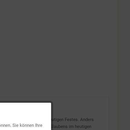
Aktiv
ie Vielschichtigkeit des heutigen Festes. Anders
önnen. Sie können Ihre
Hauptfeste des christlichen Glaubens im heutigen