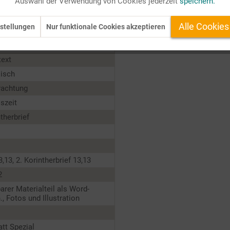
Auswahl der Verwendung von Cookies jederzeit
speichern.
is heute für uns bedeuten kann.
Alle Cookies
stellungen
Nur funktionale Cookies akzeptieren
nde
text
lisch
rachtung
iszeit
ntherbrief
3,13, 2. Korintherbrief 13,13
2
barer Materialteil als Word-
., Fotos und Illustration
tt Spezial