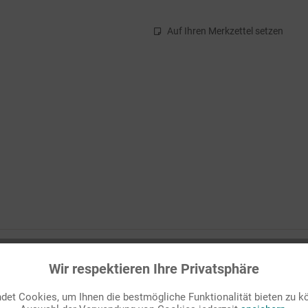
Auf Ihren Merkzettel setzen
Osterweg"
Wir respektieren Ihre Privatsphäre
igkeit
oder auch Dreieinigkeit. Die Namensvarianten zeigen schon d
et Cookies, um Ihnen die bestmögliche Funktionalität bieten zu k
is nicht auf ein biblisches Ereignis zurück, obwohl sich diese drei 