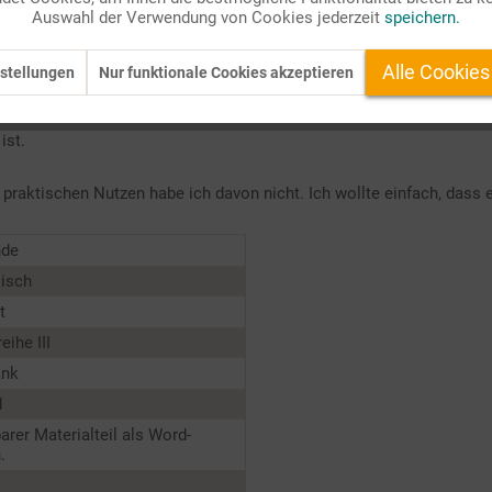
iten Blick.
Auswahl der Verwendung von Cookies jederzeit
speichern.
as
„Einfach so!“
Alle Cookies
stellungen
Nur funktionale Cookies akzeptieren
Stimmung auf sich wirken lassen.
ist.
 praktischen Nutzen habe ich davon nicht. Ich wollte einfach, dass 
nde
lisch
t
eihe III
ank
1
barer Materialteil als Word-
.