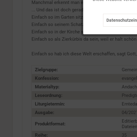
Manchmal erkennt man eine Beauty erst auf den zwe
Marketing
... Und das ist doch gerade das Schöne im Leben. D
Einfach so im Garten sitzen und nichts tun.
Datenschutzein
Einfach so seinem Schatz Blumen mitbringen.
Tracking
Einfach so in der Kirche sitzen und die besondere 
Einfach so als Zierkürbis da sein, weil er halt schön 
Service
Einfach so hab ich diese Welt erschaffen, sagt Gott,
Zielgruppe:
Gemei
Konfession:
evange
Materialtyp:
Andach
Leseordnung:
Predigtr
Liturgietermin:
Ernted
Ausgabe:
04/202
Editier
Produktformat:
Dateien
Reihe:
35