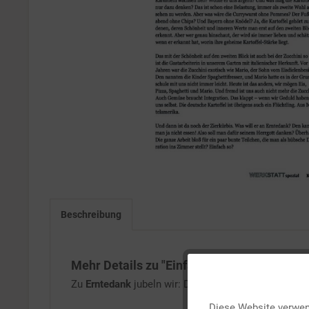
Beschreibung
Mehr Details zu "Einfach so gechillter Zier
Funktionale
Zu
Erntedank
jubeln wir: Die uns ernährende
Schöpf
Diese Website verwend