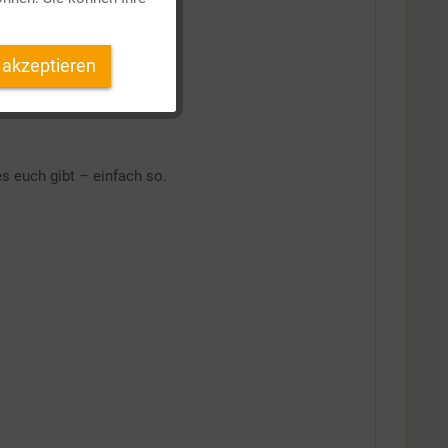
Inaktiv
 akzeptieren
Inaktiv
Inaktiv
es euch gibt – einfach so.