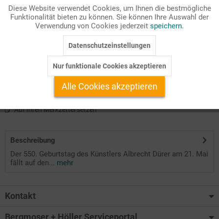
Diese Website verwendet Cookies, um Ihnen die bestmögliche
Bildandacht zum 550. Geburtstag von Albrecht Dürer "zwischen
Funktionalität bieten zu können. Sie können Ihre Auswahl der
Inaktiv
Marketing
Verwendung von Cookies jederzeit
speichern.
den Tagen"
Zielgruppe: Themengottesdienste
Datenschutzeinstellungen
Inaktiv
Tracking
Bibelstelle:
Reihentitel: Werkstatt Spezial
Nur funktionale Cookies akzeptieren
Ausgabe: 02/2021
Inaktiv
Service
Alle Cookies akzeptieren
Auf Ihren Merkzettel setzen
Beschreibung
Der 550. Geburtstag des Künstlers Albrecht Dürer am 21. Mai
fällt auf den...
mehr
Kontakt
Bergmoser + Höller Serviceportal