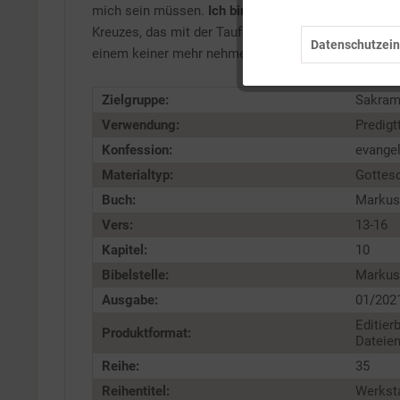
Marketing
mich sein müssen.
Ich bin da für dich!
Und wie ein 
Kreuzes, das mit der Taufe über dem Leben eines Men
Datenschutzein
einem keiner mehr nehmen.
Tracking
Zielgruppe:
Sakram
Service
Verwendung:
Predigt
Konfession:
evange
Materialtyp:
Gottes
Buch:
Markus
Vers:
13-16
Kapitel:
10
Bibelstelle:
Markus 
Ausgabe:
01/202
Editier
Produktformat:
Dateien
Reihe:
35
Reihentitel:
Werksta