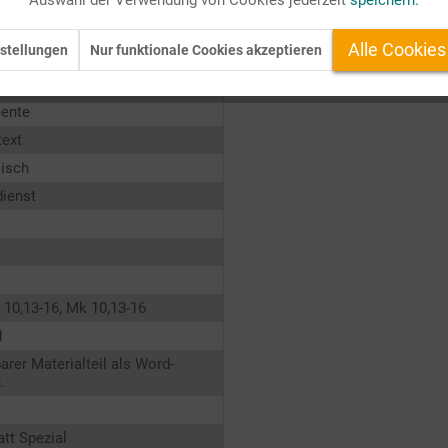
Auswahl der Verwendung von Cookies jederzeit
speichern.
Familienname die
Zugehörigkeit des Kindes zu seinen Eltern und Ge
schen steht, die Zugehörigkeit desgleichen zu Gott: „Du bist getau
Alle Cookies
stellungen
Nur funktionale Cookies akzeptieren
ente
text
lisch
dienst
10,13-16, Mk 10,13-16
1
barer Materialteil als Word-
.
tt Spezial