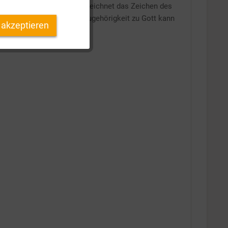
Inaktiv
schwistern
bezeichnet, bezeichnet das Zeichen des
ft! Ein Kind Gottes.“ Die Zugehörigkeit zu Gott kann
 akzeptieren
Inaktiv
Inaktiv