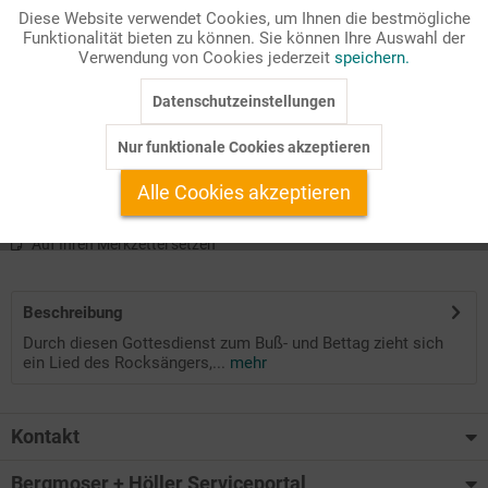
Diese Website verwendet Cookies, um Ihnen die bestmögliche
Abendmahlsgottesdienst am Buss- und Bettag mit einem Lied
Funktionalität bieten zu können. Sie können Ihre Auswahl der
Inaktiv
Marketing
Verwendung von Cookies jederzeit
speichern.
von Heinz Rudolf Kunze
Zielgruppe: Gemeinde
Datenschutzeinstellungen
Inaktiv
Tracking
Bibelstelle: Micha 6,8|Matthäus 11,28
Reihentitel: Werkstatt Spezial
Nur funktionale Cookies akzeptieren
Ausgabe: 05/2020
Inaktiv
Service
Alle Cookies akzeptieren
Auf Ihren Merkzettel setzen
Beschreibung
Durch diesen Gottesdienst zum Buß- und Bettag zieht sich
ein Lied des Rocksängers,...
mehr
Kontakt
Bergmoser + Höller Serviceportal