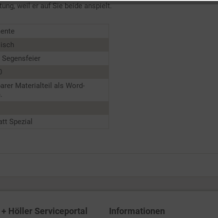
ng, weil er auf Sie beide anspielt.
ente
lisch
, Segensfeier
0
barer Materialteil als Word-
.
tt Spezial
+ Höller Serviceportal
Informationen