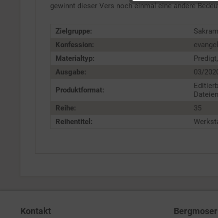
gewinnt dieser Vers noch einmal eine andere Bedeutu
Service
Zielgruppe:
Sakram
Konfession:
evange
Materialtyp:
Predigt
Ausgabe:
03/202
Editier
Produktformat:
Dateien
Reihe:
35
Reihentitel:
Werksta
Kontakt
Bergmoser 