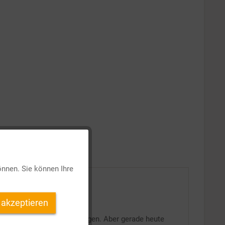
Aktiv
önnen. Sie können Ihre
Inaktiv
 akzeptieren
Inaktiv
 Gemeinde in Philippi
bezogen. Aber gerade heute