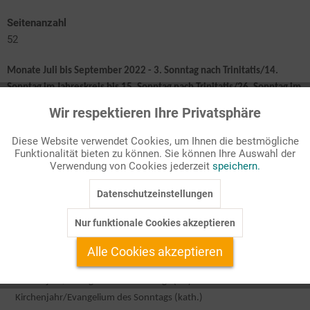
Seitenanzahl
52
Monate Juli bis September 2022 - 3. Sonntag nach Trinitatis/14.
Sonntag im Jahreskreis
bis 15. Sonntag nach Trinitatis/26. Sonntag im
Jahreskreis
Wir respektieren Ihre Privatsphäre
Aktiv
Funktionale
Diese Website verwendet Cookies, um Ihnen die bestmögliche
Jede Andacht ist angelehnt an den Kirchenjahressonntag (ev.) und den
Funktionalität bieten zu können. Sie können Ihre Auswahl der
Inaktiv
Marketing
Verwendung von Cookies jederzeit
speichern.
Sonntag im Jahreskreis (kath.), der die Woche eröffnet.
Datenschutzeinstellungen
Inaktiv
Tracking
Schwerpunkte der Andachten:
Nur funktionale Cookies akzeptieren
Inaktiv
Service
Mitarbeitende/Gremien
Alle Cookies akzeptieren
Krankenhaus
Kirchenjahr/Predigttext des Sonntags (ev.)
Kirchenjahr/Evangelium des Sonntags (kath.)