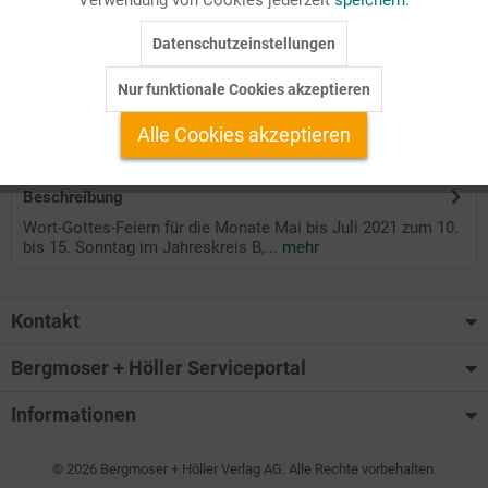
Seitenanzahl
Datenschutzeinstellungen
Inaktiv
Tracking
56
Nur funktionale Cookies akzeptieren
Inaktiv
Service
Auf Ihren Merkzettel setzen
Alle Cookies akzeptieren
Beschreibung
Wort-Gottes-Feiern für die Monate Mai bis Juli 2021 zum 10.
bis 15. Sonntag im Jahreskreis B,...
mehr
Kontakt
Bergmoser + Höller Serviceportal
Informationen
© 2026 Bergmoser + Höller Verlag AG. Alle Rechte vorbehalten.