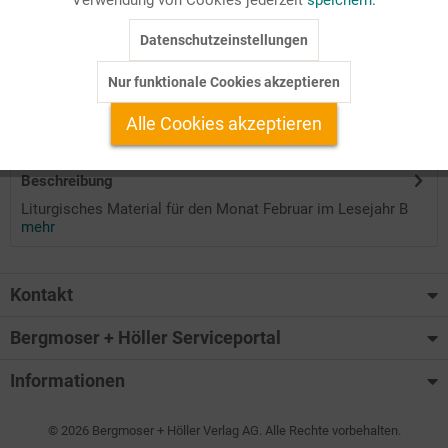
Seitenanzahl
Datenschutzeinstellungen
Inaktiv
Tracking
40
Nur funktionale Cookies akzeptieren
Inaktiv
Service
Auf Ihren Merkzettel setzen
Alle Cookies akzeptieren
Beschreibung
Liturgisches Material für den Monat Februar im Lesejahr B
mehr
Kontakt
Bergmoser + Höller Serviceportal
Informationen
© 2026 Bergmoser + Höller Verlag AG. Alle Rechte vorbehalten.