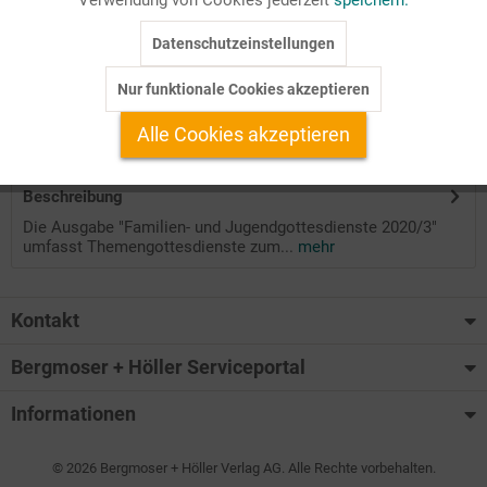
Seitenanzahl
Datenschutzeinstellungen
Inaktiv
Tracking
28
Nur funktionale Cookies akzeptieren
Inaktiv
Service
Auf Ihren Merkzettel setzen
Alle Cookies akzeptieren
Beschreibung
Die Ausgabe "Familien- und Jugendgottesdienste 2020/3"
umfasst Themengottesdienste zum...
mehr
Kontakt
Bergmoser + Höller Serviceportal
Informationen
© 2026 Bergmoser + Höller Verlag AG. Alle Rechte vorbehalten.