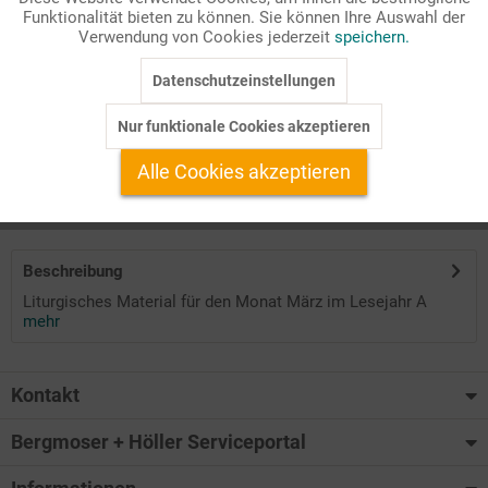
Funktionalität bieten zu können. Sie können Ihre Auswahl der
Inaktiv
Marketing
Seitenanzahl
Verwendung von Cookies jederzeit
speichern.
40
Datenschutzeinstellungen
Inaktiv
Tracking
Passende Stichworte
Nur funktionale Cookies akzeptieren
Predigt - Liturgie
Inaktiv
Service
Alle Cookies akzeptieren
Auf Ihren Merkzettel setzen
Beschreibung
Liturgisches Material für den Monat März im Lesejahr A
mehr
Kontakt
Bergmoser + Höller Serviceportal