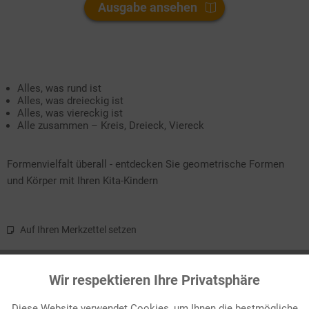
Ausgabe ansehen
Alles, was rund ist
Alles, was dreieckig ist
Alles, was viereckig ist
Alle zusammen – Kreis, Dreieck, Viereck
Formenvielfalt überall - entdecken Sie geometrische Formen
und Körper mit Ihren Kita-Kindern
Auf Ihren Merkzettel setzen
Beschreibung
In dieser Ausgabe geht es um geometrische Formen und Körper.
Wir respektieren Ihre Privatsphäre
Ob beim Bauen mit...
mehr
Diese Website verwendet Cookies, um Ihnen die bestmögliche